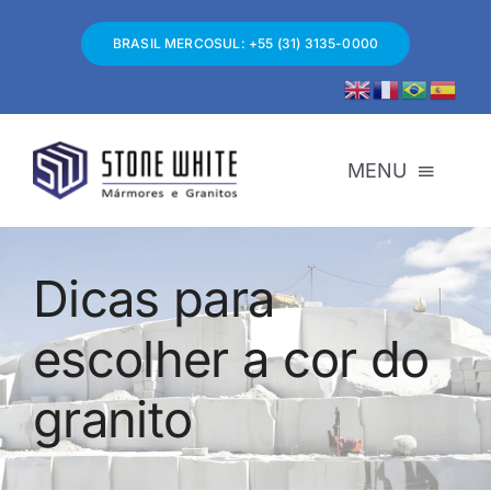
Skip
to
BRASIL MERCOSUL: +55 (31) 3135-0000
content
MENU
SOBRE NÓS
Dicas para
ESPECIALISTAS
escolher a cor do
granito
MATERIAIS
GRANDES OBRAS